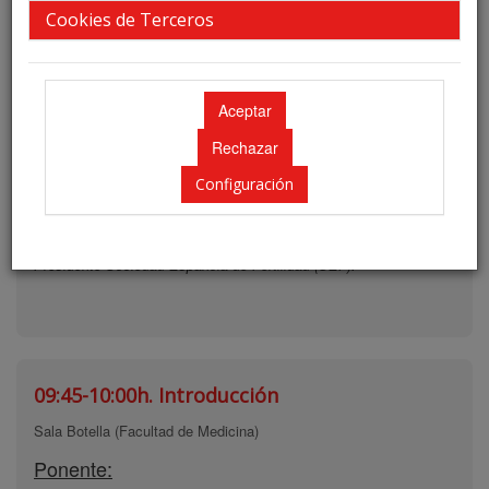
Cookies de Terceros
Viernes 13
09:30-09:45h.
Inauguración
Sala Botella (Facultad de Medicina)
Configuración
Ponente:
Dr. Juan José Espinós Gómez
Presidente Sociedad Española de Fertilidad (SEF).
09:45-10:00h.
Introducción
Sala Botella (Facultad de Medicina)
Ponente: