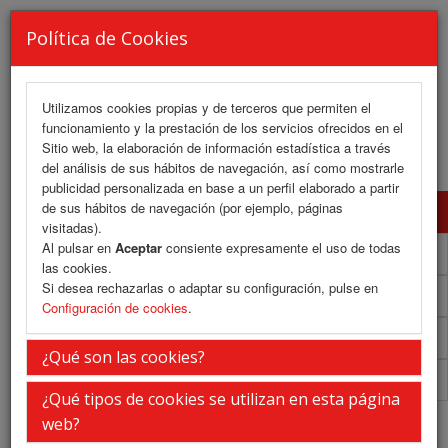
Política de Cookies
Utilizamos cookies propias y de terceros que permiten el
funcionamiento y la prestación de los servicios ofrecidos en el
MENU
Sitio web, la elaboración de información estadística a través
del análisis de sus hábitos de navegación, así como mostrarle
publicidad personalizada en base a un perfil elaborado a partir
de sus hábitos de navegación (por ejemplo, páginas
Programa Científico
visitadas).
Al pulsar en
Aceptar
consiente expresamente el uso de todas
Programa Científico (PDF)
las cookies.
Si desea rechazarlas o adaptar su configuración, pulse en
Cronograma Programa Científico
Configuración de cookies
.
Plantilla
¿Qué son las cookies?
Acreditaciones
¿Qué tipos de cookies se utilizan en esta página
Programa Científico
web?